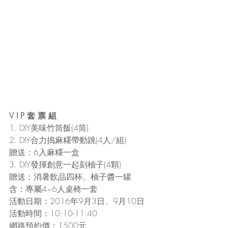
V I P 套 票 組
1. DIY美味竹筒飯(4筒)
2. DIY合力搗麻糬帶動跳(4人/組)
贈送：6入麻糬一盒
3. DIY發揮創意一起刻柚子(4顆)
贈送：消暑飲品四杯、柚子醬一罐
含：專屬4~6人桌椅一套
活動日期：2016年9月3日、9月10日
活動時間：10:10-11:40
網路預約價：1500元 