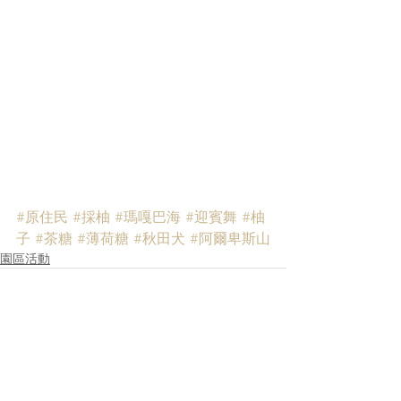
#原住民
#採柚
#瑪嘎巴海
#迎賓舞
#柚
子
#茶糖
#薄荷糖
#秋田犬
#阿爾卑斯山
園區活動