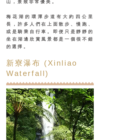
山，景致非常優美。
梅花湖的環潭步道有大約四公里
長，許多人們在上面散步、慢跑、
或是騎乘自行車。即便只是靜靜的
坐在湖邊欣賞風景都是一個很不錯
的選擇。
新寮瀑布 (Xinliao
Waterfall)