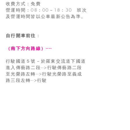
收費方式：免費
營運時間：08：00－18：30 班次
及營運時間皆以公車最新公告為準。
自行開車前往
：
（南下方向路線）----
行駛國道５號－於羅東交流道下國道
進入傳藝路二段-->​行駛傳藝路二段
至光榮路左轉-->行駛光榮路至義成
路三段左轉​-->​行駛
義成路三段直行接義成路二段-->行
駛於義成路二段至義成路二段及丸山
路口轉入丸山路-->行駛於丸山路至
新寮路左轉進入新
寮路-->新寮路至新寮一路即可抵達