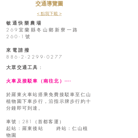
​交通導覽圖
< 點我下載 >
敏通快樂農場
269宜蘭縣冬山鄉新寮一路
260-1號
來電請撥
886-2-2299-0277
大眾交通工具
：
火車及接駁車（南往北）----
於羅東火車站搭乘免費接駁車至仁山
植物園下車步行，沿指示牌步行約十
分鐘即可到達。
車號：281（首都客運）
起站：羅東後站 終站：仁山植
物園